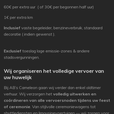
60€ per extra uur ( of 30€ per begonnen half uur)
1
€ per extra km
Inclusief
vaste begeleider, benzineverbruik, standaard
decoratie ( indien gewenst ).
Exclusief
toeslag lage emissie-zones & andere
stadsvergunningen.
Wij organiseren het volledige vervoer van
uw huwelijk
Bij AB’s Cameleon gaan wij verder dan enkel oldtimer
verhuur. Wij verzorgen het
volledig uitwerken en
coördineren van alle vervoersnoden tijdens uw feest
of ceremonie
. Van stijlvolle ceremoniewagens tot
shuttlediensten en limousinevoertuigen — wij zorgen voor